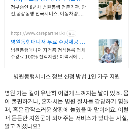
차량 지원
정부승인 8년차 병원동행 전문기관. 안
전.공감동행 전국서비스. 이동차량.진
료동행
https://www.carepartner.kr
광고
병원동행매니저 무료 수강제공 병
원동행매니저1급
병원동행매니저 자격증 정식등록 업체
수강료 100% 전액지원! 이력서에 기
재 가능 지역, 연령, 성별 제한없이 누
구나 취업을 위해 무료로 수강하고 자
병원동행서비스 정보 신청 방법 1인 가구 지원
격증 취득가능
병원 가는 길이 유난히 어렵게 느껴지는 날이 있죠. 몸
이 불편하거나, 혼자서는 병원 절차를 감당하기 힘들
때, 혹은 갑작스러운 상황에 놓였을 때 말이에요. 이럴
때 든든한 지원군이 되어주는 서비스가 있다는 사실,
알고 계셨나요?